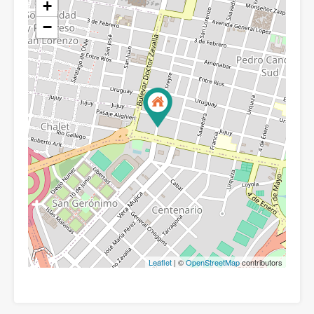
+
−
Leaflet
| ©
OpenStreetMap
contributors