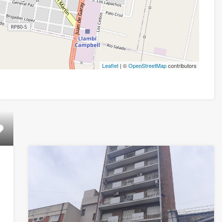
Leaflet
| ©
OpenStreetMap
contributors