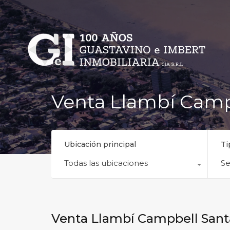
Venta Llambí Camp
Ubicación principal
Ti
Todas las ubicaciones
Se
Venta Llambí Campbell Sant