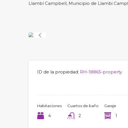
Llambí Campbell, Municipio de Llambi Campbe
Previous
ID de la propiedad:
RH-18865-property
Habitaciones
Cuartos de baño
Garaje
4
2
1