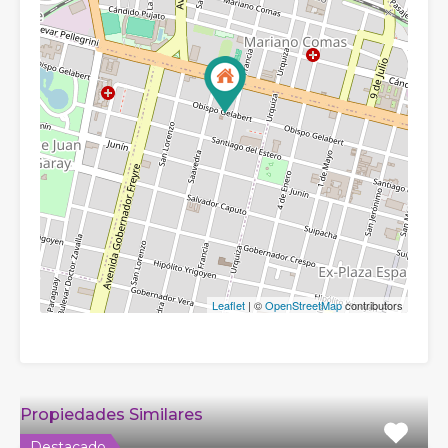
Leaflet
| ©
OpenStreetMap
contributors
Propiedades Similares
Destacado