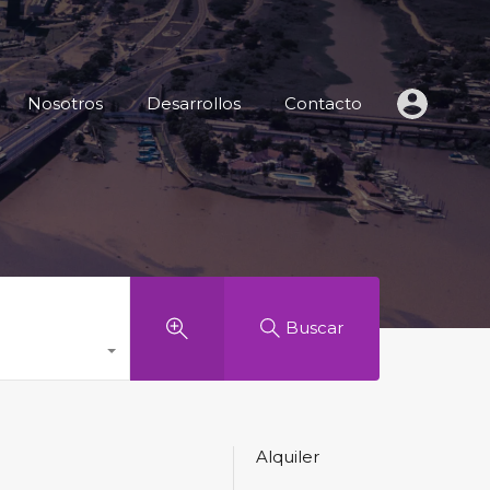
 de Inmuebles
Nosotros
Desarrollos
Contacto
Nosotros
Desarrollos
Contacto
Buscar
Alquiler