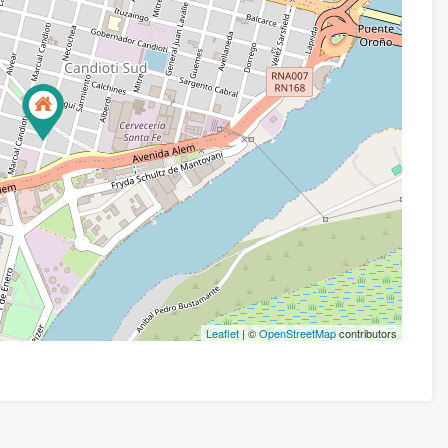
Leaflet
| ©
OpenStreetMap
contributors