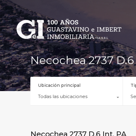
Necochea 2737 D.6 
Ubicación principal
Ti
Todas las ubicaciones
Se
Necochea 2737 D.6 Int. PA