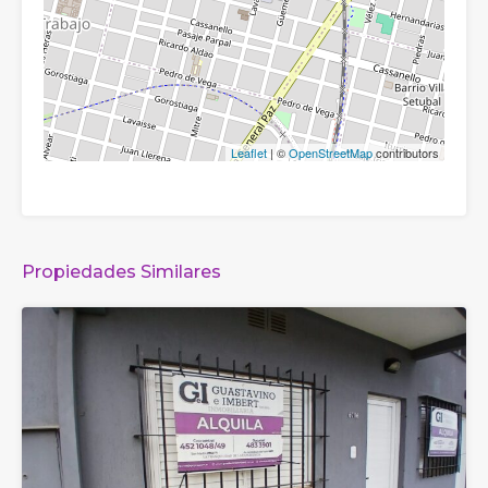
Leaflet
| ©
OpenStreetMap
contributors
Propiedades Similares