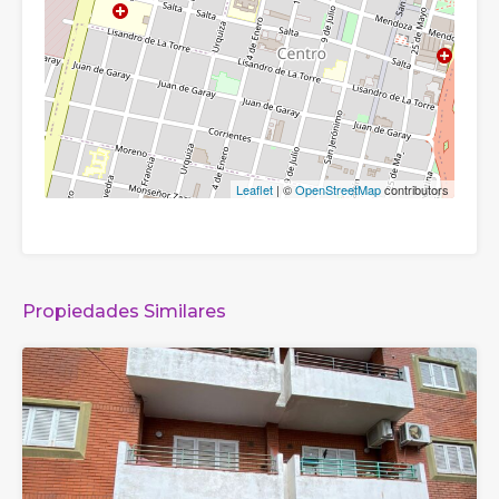
Leaflet
| ©
OpenStreetMap
contributors
Propiedades Similares