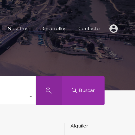
 de Inmuebles
Nosotros
Desarrollos
Contacto
Nosotros
Desarrollos
Contacto
Buscar
Alquiler