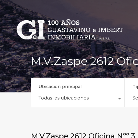
M.V.Zaspe 2612 Ofic
Ubicación principal
Ti
Todas las ubicaciones
Se
M.V.Zaspe 2612 Oficina Nºº 3