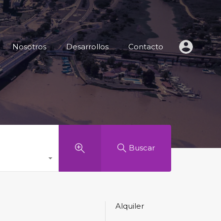
 de Inmuebles
Nosotros
Desarrollos
Contacto
Nosotros
Desarrollos
Contacto
Buscar
Alquiler