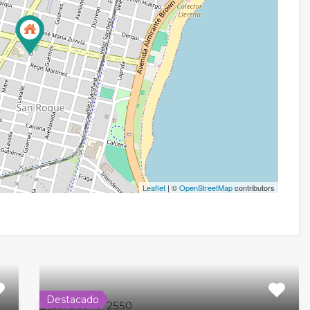
Leaflet
| ©
OpenStreetMap
contributors
Destacado