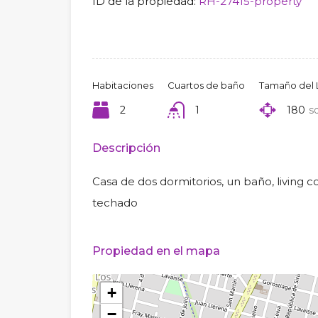
ID de la propiedad:
RH-27415-property
Habitaciones
Cuartos de baño
Tamaño del 
2
1
180
sq
Descripción
Casa de dos dormitorios, un baño, living
techado
Propiedad en el mapa
+
−