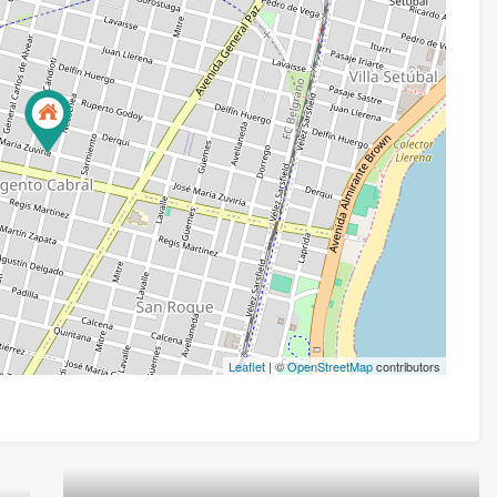
Leaflet
| ©
OpenStreetMap
contributors