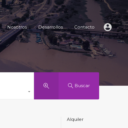
 de Inmuebles
Nosotros
Desarrollos
Contacto
Nosotros
Desarrollos
Contacto
Buscar
Alquiler