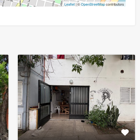
Leaflet
| ©
OpenStreetMap
contributors