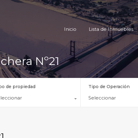
Inicio
Lista
Inicio
Lista de Inmuebles
chera Nº21
po de propiedad
Tipo de Operación
leccionar
Seleccionar
21