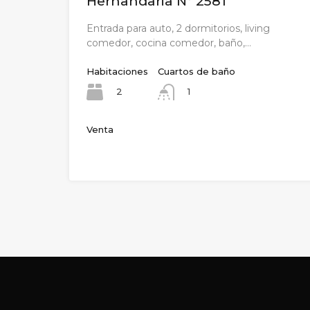
Hernandaria Nº 2581
Entrada para auto, 2 dormitorios, living
comedor, cocina comedor, baño,…
Habitaciones
Cuartos de baño
2
1
Venta