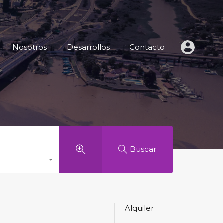
 de Inmuebles
Nosotros
Desarrollos
Contacto
Nosotros
Desarrollos
Contacto
Buscar
Alquiler