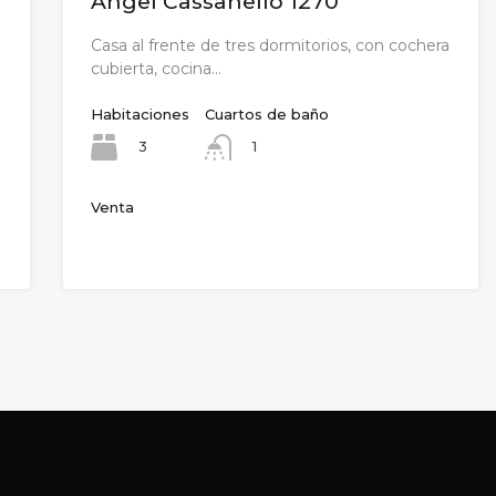
Angel Cassanello 1270
Casa al frente de tres dormitorios, con cochera
cubierta, cocina…
Habitaciones
Cuartos de baño
3
1
Venta