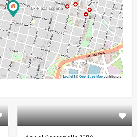
Leaflet
| ©
OpenStreetMap
contributors