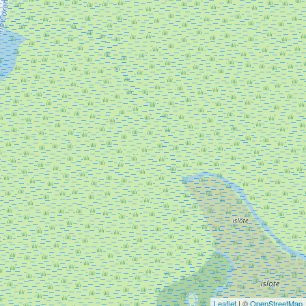
Leaflet
| ©
OpenStreetMap