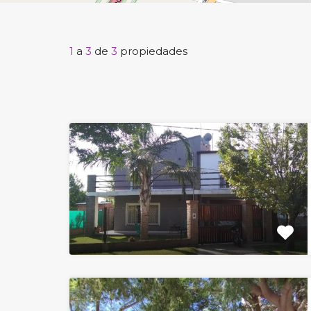
1
a
3
de
3
propiedades