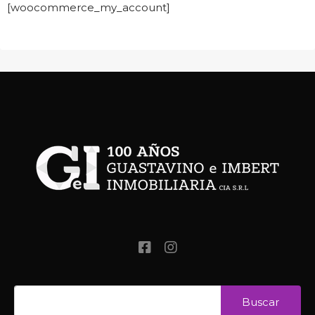
[woocommerce_my_account]