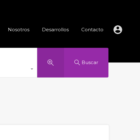
 de Inmuebles
Nosotros
Desarrollos
Contacto
Nosotros
Desarrollos
Contacto
Buscar